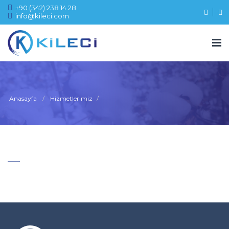
+90 (342) 238 14 28
info@kileci.com
Anasayfa
Hizmetlerimiz